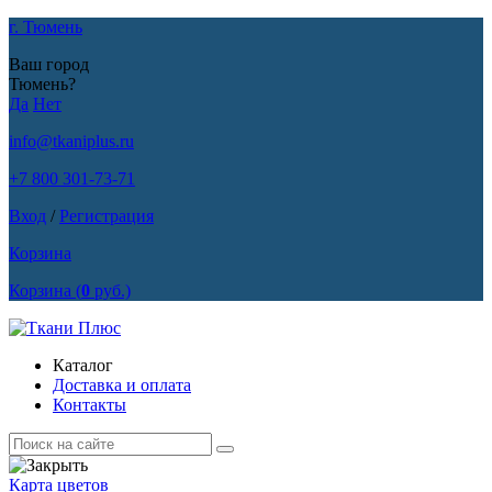
г. Тюмень
Ваш город
Тюмень?
Да
Нет
info@tkaniplus.ru
+7 800 301-73-71
Вход
/
Регистрация
Корзина
Корзина
(
0
руб.)
Каталог
Доставка и оплата
Контакты
Карта цветов