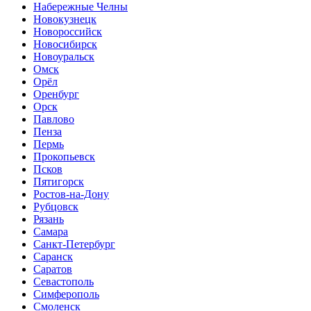
Набережные Челны
Новокузнецк
Новороссийск
Новосибирск
Новоуральск
Омск
Орёл
Оренбург
Орск
Павлово
Пенза
Пермь
Прокопьевск
Псков
Пятигорск
Ростов-на-Дону
Рубцовск
Рязань
Самара
Санкт-Петербург
Саранск
Саратов
Севастополь
Симферополь
Смоленск