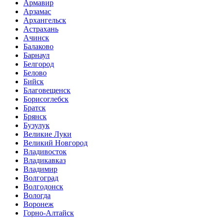
Армавир
Арзамас
Архангельск
Астрахань
Ачинск
Балаково
Барнаул
Белгород
Белово
Бийск
Благовещенск
Борисоглебск
Братск
Брянск
Бузулук
Великие Луки
Великий Новгород
Владивосток
Владикавказ
Владимир
Волгоград
Волгодонск
Вологда
Воронеж
Горно-Алтайск