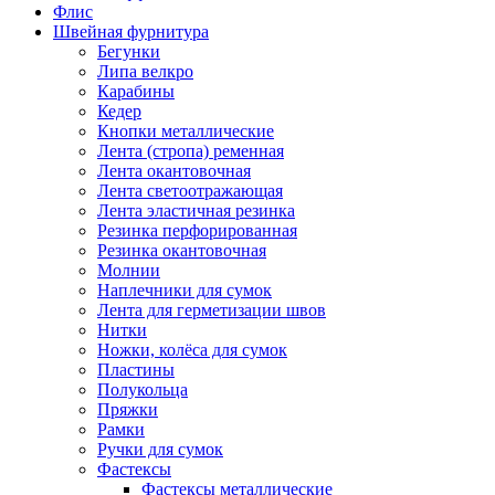
Флис
Швейная фурнитура
Бегунки
Липа велкро
Карабины
Кедер
Кнопки металлические
Лента (стропа) ременная
Лента окантовочная
Лента светоотражающая
Лента эластичная резинка
Резинка перфорированная
Резинка окантовочная
Молнии
Наплечники для сумок
Лента для герметизации швов
Нитки
Ножки, колёса для сумок
Пластины
Полукольца
Пряжки
Рамки
Ручки для сумок
Фастексы
Фастексы металлические