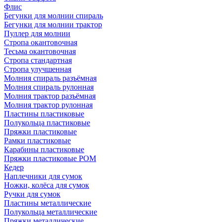
Флис
Бегунки для молнии спираль
Бегунки для молнии трактор
Пуллер для молнии
Стропа окантовочная
Тесьма окантовочная
Стропа стандартная
Стропа улучшенная
Молния спираль разъёмная
Молния спираль рулонная
Молния трактор разъёмная
Молния трактор рулонная
Пластины пластиковые
Полукольца пластиковые
Пряжки пластиковые
Рамки пластиковые
Карабины пластиковые
Пряжки пластиковые РОМ
Кедер
Наплечники для сумок
Ножки, колёса для сумок
Ручки для сумок
Пластины металлические
Полукольца металлические
Пряжки металлические