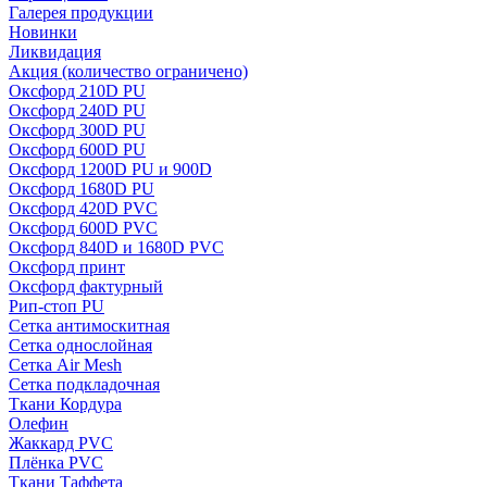
Галерея продукции
Новинки
Ликвидация
Акция
(количество ограничено)
Оксфорд 210D PU
Оксфорд 240D PU
Оксфорд 300D PU
Оксфорд 600D PU
Оксфорд 1200D PU и 900D
Оксфорд 1680D PU
Оксфорд 420D PVC
Оксфорд 600D PVC
Оксфорд 840D и 1680D PVC
Оксфорд принт
Оксфорд фактурный
Рип-стоп PU
Сетка антимоскитная
Сетка однослойная
Сетка Air Mesh
Сетка подкладочная
Ткани Кордура
Олефин
Жаккард PVC
Плёнка PVC
Ткани Таффета