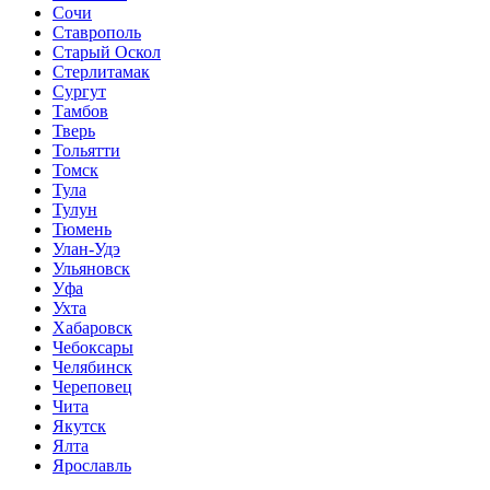
Сочи
Ставрополь
Старый Оскол
Стерлитамак
Сургут
Тамбов
Тверь
Тольятти
Томск
Тула
Тулун
Тюмень
Улан-Удэ
Ульяновск
Уфа
Ухта
Хабаровск
Чебоксары
Челябинск
Череповец
Чита
Якутск
Ялта
Ярославль